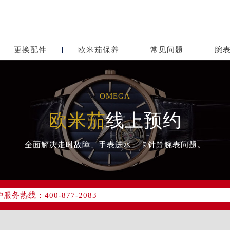
更换配件
欧米茄保养
常见问题
腕
OMEGA
欧米茄
线上预约
全面解决走时故障、手表进水、卡针等腕表问题。
网络优化升级公告
务热线：400-877-2083
网点地址：
心写字楼24层2406B室（需提前预约）
东原中心24层2406B室欧米茄售后服务中心（需提前预约）