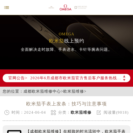

OMEGA
欧米茄
线上预约
全面解决走时故障、手表进水、卡针等腕表问题。
2026年6月欧米茄成都市售后服务网络优化升级公告
2026年6月成都市欧米茄官方售后客户服务热线：400-877-2083
▲
官网公告>
2026年6月欧米茄售后服务中心最新网点地址：
▼
成都市锦江区人民东路6号SAC东原中心写字楼24层2406B室（需提前预约）
您的位置：
成都欧米茄维修中心
>
欧米茄维修
>
四川省成都市锦江区人民东路6号SAC东原中心24层2406B室欧米茄售后服务中心（需提前预约）
欧米茄手表上发条：技巧与注意事项
节假日正常营业！



时间：2024-06-04
分类：
欧米茄维修
阅读量(9018)
【成都欧米茄维修】在精致的时光流转中，欧米茄手表