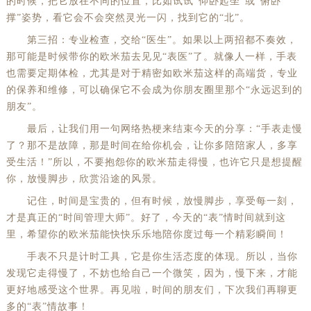
的时候，把它放在不同的位置，比如试试“仰卧起坐”或“俯卧
撑”姿势，看它会不会突然灵光一闪，找到它的“北”。
第三招：专业检查，交给“医生”。如果以上两招都不奏效，
那可能是时候带你的欧米茄去见见“表医”了。就像人一样，手表
也需要定期体检，尤其是对于精密如欧米茄这样的高端货，专业
的保养和维修，可以确保它不会成为你朋友圈里那个“永远迟到的
朋友”。
最后，让我们用一句网络热梗来结束今天的分享：“手表走慢
了？那不是故障，那是时间在给你机会，让你多陪陪家人，多享
受生活！”所以，不要抱怨你的欧米茄走得慢，也许它只是想提醒
你，放慢脚步，欣赏沿途的风景。
记住，时间是宝贵的，但有时候，放慢脚步，享受每一刻，
才是真正的“时间管理大师”。好了，今天的“表”情时间就到这
里，希望你的欧米茄能快快乐乐地陪你度过每一个精彩瞬间！
手表不只是计时工具，它是你生活态度的体现。所以，当你
发现它走得慢了，不妨也给自己一个微笑，因为，慢下来，才能
更好地感受这个世界。再见啦，时间的朋友们，下次我们再聊更
多的“表”情故事！