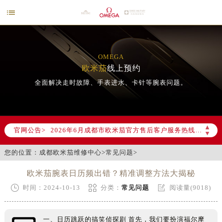

OMEGA
欧米茄
线上预约
全面解决走时故障、手表进水、卡针等腕表问题。
2026年6月欧米茄成都市售后服务网络优化升级公告
2026年6月成都市欧米茄官方售后客户服务热线：400-877-2083
▲
官网公告>
▼
2026年6月欧米茄售后服务中心最新网点地址：
成都市锦江区人民东路6号SAC东原中心写字楼24层2406B室（需提前预约）
您的位置：
成都欧米茄维修中心
>
常见问题
>
四川省成都市锦江区人民东路6号SAC东原中心24层2406B室欧米茄售后服务中心（需提前预约）
欧米茄腕表日历频出错？精准调整方法大揭秘
节假日正常营业！



时间：2024-10-13
分类：
常见问题
阅读量(9018)
一、日历跳跃的搞笑侦探剧 首先，我们要扮演福尔摩