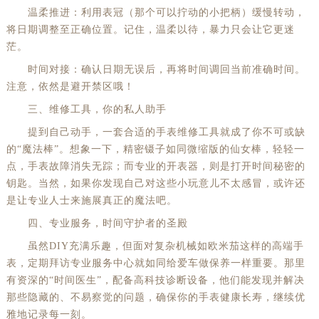
温柔推进：利用表冠（那个可以拧动的小把柄）缓慢转动，
将日期调整至正确位置。记住，温柔以待，暴力只会让它更迷
茫。
时间对接：确认日期无误后，再将时间调回当前准确时间。
注意，依然是避开禁区哦！
三、维修工具，你的私人助手
提到自己动手，一套合适的手表维修工具就成了你不可或缺
的“魔法棒”。想象一下，精密镊子如同微缩版的仙女棒，轻轻一
点，手表故障消失无踪；而专业的开表器，则是打开时间秘密的
钥匙。当然，如果你发现自己对这些小玩意儿不太感冒，或许还
是让专业人士来施展真正的魔法吧。
四、专业服务，时间守护者的圣殿
虽然DIY充满乐趣，但面对复杂机械如欧米茄这样的高端手
表，定期拜访专业服务中心就如同给爱车做保养一样重要。那里
有资深的“时间医生”，配备高科技诊断设备，他们能发现并解决
那些隐藏的、不易察觉的问题，确保你的手表健康长寿，继续优
雅地记录每一刻。