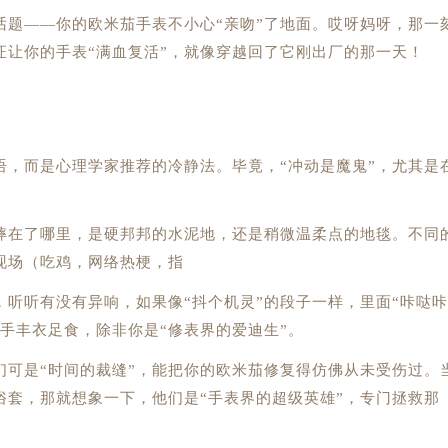
——你的欧米茄手表不小心“亲吻”了地面。哎呀妈呀，那一
证让你的手表“满血复活”，就像穿越回了它刚出厂的那一天！
而是心理学家推荐的冷静法。毕竟，“冲动是魔鬼”，尤其是
在了哪里，是硬邦邦的水泥地，还是稍微温柔点的地毯。不同
现场（吃鸡，网络热梗，指
听有没有异响，如果像“抖个机灵”的段子一样，里面“咔哒咔
手丰衣足食，除非你是“修表界的爱迪生”。
是“时间的裁缝”，能把你的欧米茄修复得仿佛从未受伤过。
俗套，那就想象一下，他们是“手表界的超级英雄”，专门拯救那