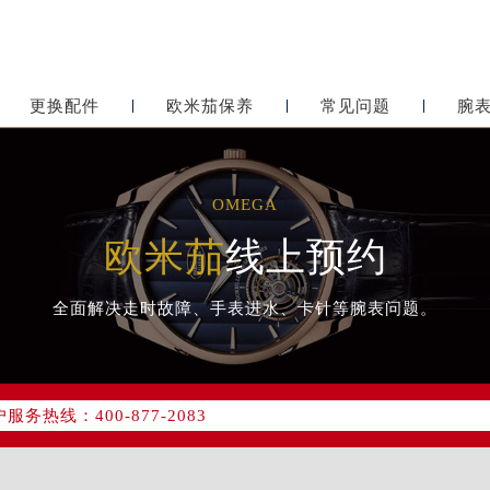
更换配件
欧米茄保养
常见问题
腕
OMEGA
欧米茄
线上预约
全面解决走时故障、手表进水、卡针等腕表问题。
网络优化升级公告
务热线：400-877-2083
网点地址：
心写字楼24层2406B室（需提前预约）
东原中心24层2406B室欧米茄售后服务中心（需提前预约）