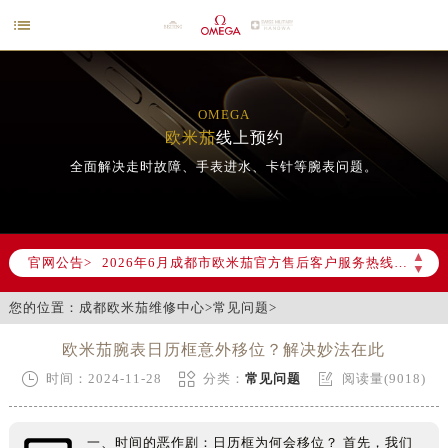

OMEGA
欧米茄
线上预约
全面解决走时故障、手表进水、卡针等腕表问题。
2026年6月欧米茄成都市售后服务网络优化升级公告
▲
2026年6月成都市欧米茄官方售后客户服务热线：400-877-2083
官网公告>
▼
2026年6月欧米茄售后服务中心最新网点地址：
您的位置：
成都欧米茄维修中心
>
常见问题
>
成都市锦江区人民东路6号SAC东原中心写字楼24层2406B室（需提前预约）
四川省成都市锦江区人民东路6号SAC东原中心24层2406B室欧米茄售后服务中心（需提前预约）
欧米茄腕表日历框意外移位？解决妙法在此
节假日正常营业！



时间：2024-11-28
分类：
常见问题
阅读量(9018)
一、时间的恶作剧：日历框为何会移位？ 首先，我们