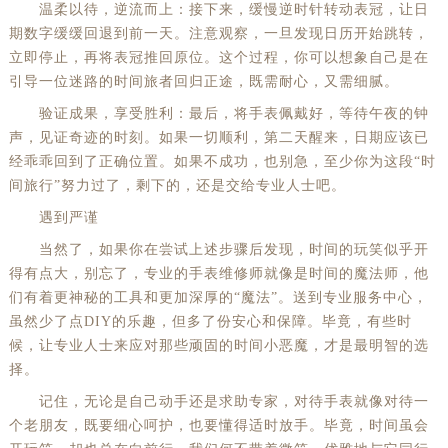
温柔以待，逆流而上：接下来，缓慢逆时针转动表冠，让日
期数字缓缓回退到前一天。注意观察，一旦发现日历开始跳转，
立即停止，再将表冠推回原位。这个过程，你可以想象自己是在
引导一位迷路的时间旅者回归正途，既需耐心，又需细腻。
验证成果，享受胜利：最后，将手表佩戴好，等待午夜的钟
声，见证奇迹的时刻。如果一切顺利，第二天醒来，日期应该已
经乖乖回到了正确位置。如果不成功，也别急，至少你为这段“时
间旅行”努力过了，剩下的，还是交给专业人士吧。
遇到严谨
当然了，如果你在尝试上述步骤后发现，时间的玩笑似乎开
得有点大，别忘了，专业的手表维修师就像是时间的魔法师，他
们有着更神秘的工具和更加深厚的“魔法”。送到专业服务中心，
虽然少了点DIY的乐趣，但多了份安心和保障。毕竟，有些时
候，让专业人士来应对那些顽固的时间小恶魔，才是最明智的选
择。
记住，无论是自己动手还是求助专家，对待手表就像对待一
个老朋友，既要细心呵护，也要懂得适时放手。毕竟，时间虽会