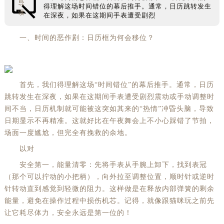
导
得理解这场时间错位的幕后推手。通常，日历跳转发生
读
在深夜，如果在这期间手表遭受剧烈
一、时间的恶作剧：日历框为何会移位？
首先，我们得理解这场“时间错位”的幕后推手。通常，日历
跳转发生在深夜，如果在这期间手表遭受剧烈震动或手动调整时
间不当，日历机制就可能被这突如其来的“热情”冲昏头脑，导致
日期显示不再精准。这就好比在午夜舞会上不小心踩错了节拍，
场面一度尴尬，但完全有挽救的余地。
以对
安全第一，能量清零：先将手表从手腕上卸下，找到表冠
（那个可以拧动的小把柄），向外拉至调整位置，顺时针或逆时
针转动直到感觉到轻微的阻力。这样做是在释放内部弹簧的剩余
能量，避免在操作过程中损伤机芯。记得，就像跟猫咪玩之前先
让它耗尽体力，安全永远是第一位的！