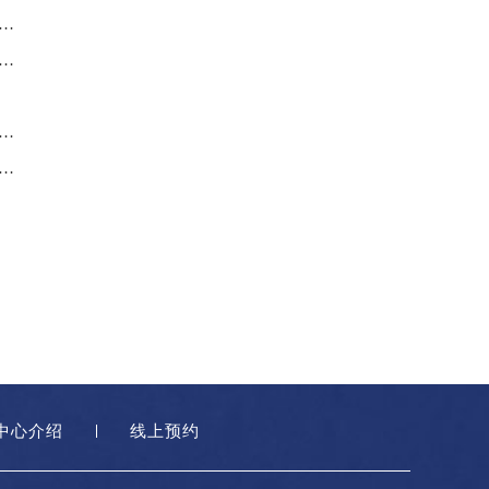
成都欧米茄中心】自动手表的寿命——它能持续多久？
都欧米茄维修：超霸月球表天文台大师专业计时码表
欧米茄保养维修】四款摇滚双音手表你喜欢哪款？
都欧米茄维修中心：测试欧米茄海马Ploprof
中心介绍
线上预约