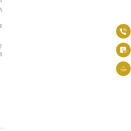
中
的
胶

时

损
