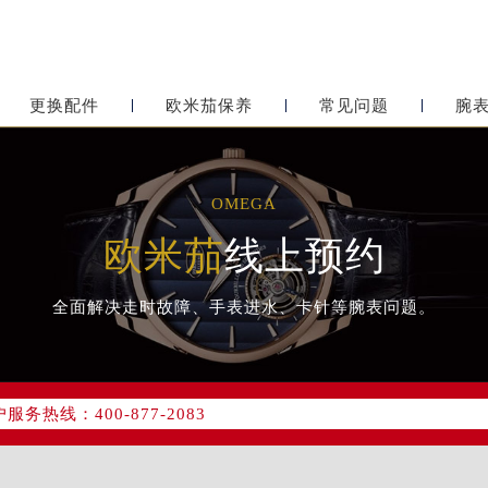
更换配件
欧米茄保养
常见问题
腕
OMEGA
欧米茄
线上预约
全面解决走时故障、手表进水、卡针等腕表问题。
网络优化升级公告
务热线：400-877-2083
网点地址：
心写字楼24层2406B室（需提前预约）
东原中心24层2406B室欧米茄售后服务中心（需提前预约）