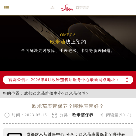

OMEGA
欧米茄
线上预约
全面解决走时故障、手表进水、卡针等腕表问题。
2026年6月欧米茄成都市售后服务网络优化升级公告
2026年6月成都市欧米茄官方售后客户服务热线：400-877-2083
▲
官网公告>
2026年6月欧米茄售后服务中心最新网点地址：
▼
成都市锦江区人民东路6号SAC东原中心写字楼24层2406B室（需提前预约）
您的位置：
成都欧米茄维修中心
>
欧米茄保养
>
四川省成都市锦江区人民东路6号SAC东原中心24层2406B室欧米茄售后服务中心（需提前预约）
节假日正常营业！
欧米茄表带保养？哪种表带好？



时间：2023-05-15
分类：
欧米茄保养
阅读量(9018)
成都欧米茄维修中心 分享：欧米茄表带保养？哪种表