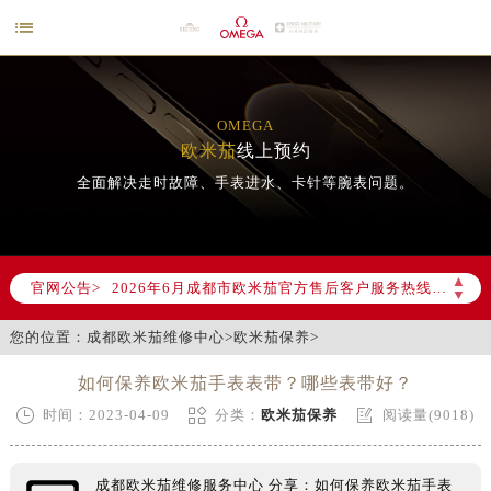

OMEGA
欧米茄
线上预约
全面解决走时故障、手表进水、卡针等腕表问题。
2026年6月欧米茄成都市售后服务网络优化升级公告
2026年6月成都市欧米茄官方售后客户服务热线：400-877-2083
▲
官网公告>
2026年6月欧米茄售后服务中心最新网点地址：
▼
成都市锦江区人民东路6号SAC东原中心写字楼24层2406B室（需提前预约）
您的位置：
成都欧米茄维修中心
>
欧米茄保养
>
四川省成都市锦江区人民东路6号SAC东原中心24层2406B室欧米茄售后服务中心（需提前预约）
节假日正常营业！
如何保养欧米茄手表表带？哪些表带好？



时间：2023-04-09
分类：
欧米茄保养
阅读量(9018)
成都欧米茄维修服务中心 分享：如何保养欧米茄手表