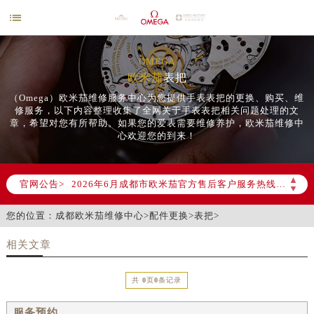

OMEGA
欧米茄
表把
（Omega）欧米茄维修服务中心为您提供手表表把的更换、购买、维
修服务，以下内容整理收集了全网关于手表表把相关问题处理的文
章，希望对您有所帮助。如果您的爱表需要维修养护，欧米茄维修中
心欢迎您的到来！
2026年6月欧米茄成都市售后服务网络优化升级公告
2026年6月成都市欧米茄官方售后客户服务热线：400-877-2083
▲
官网公告>
▼
2026年6月欧米茄售后服务中心最新网点地址：
成都市锦江区人民东路6号SAC东原中心写字楼24层2406B室（需提前预约）
您的位置：
成都欧米茄维修中心
>
配件更换
>
表把
>
四川省成都市锦江区人民东路6号SAC东原中心24层2406B室欧米茄售后服务中心（需提前预约）
相关文章
节假日正常营业！
共
0
页
0
条记录
服务预约