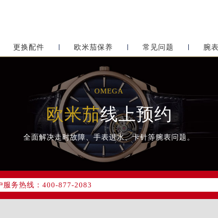
更换配件
欧米茄保养
常见问题
腕
OMEGA
欧米茄
线上预约
全面解决走时故障、手表进水、卡针等腕表问题。
网络优化升级公告
务热线：400-877-2083
网点地址：
心写字楼24层2406B室（需提前预约）
东原中心24层2406B室欧米茄售后服务中心（需提前预约）