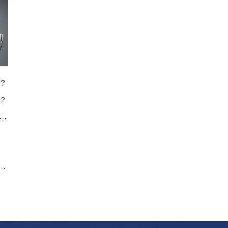
？
？
欧米茄手表出现停走是哪些原因造成的？
表出现走快该怎么办 | 手表走快处理