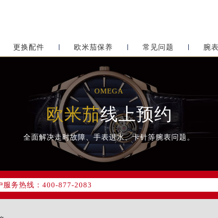
更换配件
欧米茄保养
常见问题
腕
OMEGA
欧米茄
线上预约
全面解决走时故障、手表进水、卡针等腕表问题。
网络优化升级公告
务热线：400-877-2083
网点地址：
心写字楼24层2406B室（需提前预约）
东原中心24层2406B室欧米茄售后服务中心（需提前预约）