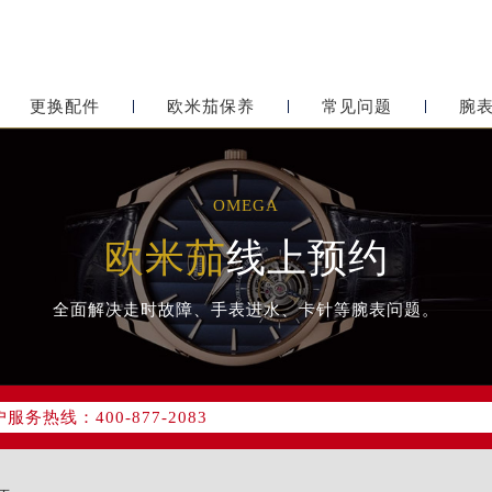
更换配件
欧米茄保养
常见问题
腕
OMEGA
欧米茄
线上预约
全面解决走时故障、手表进水、卡针等腕表问题。
网络优化升级公告
务热线：400-877-2083
网点地址：
心写字楼24层2406B室（需提前预约）
东原中心24层2406B室欧米茄售后服务中心（需提前预约）