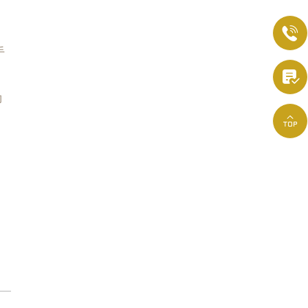

手

的
