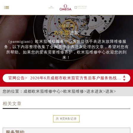

OMEGA
欧米茄
进灰
（parmigiani）欧米茄维修服务中心为您提供手表进灰故障维修服
务，以下内容整理收集了全网关于手表进灰处理的文章，希望对您有
所帮助。如果您的爱表需要维修养护，欧米茄维修中心欢迎您的到
来！
2026年6月欧米茄成都市售后服务网络优化升级公告
▲
官网公告>
2026年6月成都市欧米茄官方售后客户服务热线：400-877-2083
▼
2026年6月欧米茄售后服务中心最新网点地址：
您的位置：
成都欧米茄维修中心
>
欧米茄维修
>
进水进灰
>
进灰
>
成都市锦江区人民东路6号SAC东原中心写字楼24层2406B室（需提前预约）
四川省成都市锦江区人民东路6号SAC东原中心24层2406B室欧米茄售后服务中心（需提前预约）
相关文章
节假日正常营业！
共
0
页
0
条记录
服务预约