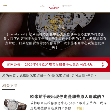

OMEGA
欧米茄
停走
（parmigiani）欧米茄维修服务中心为您提供手表停走故障维修服
务，以下内容整理收集了全网关于手表停走处理的文章，希望对您有
所帮助。如果您的爱表需要维修养护，欧米茄维修中心欢迎您的到
来！
2026年6月欧米茄成都市售后服务网络优化升级公告
2026年6月成都市欧米茄官方售后客户服务热线：400-877-2083
▲
官网公告>
2026年6月欧米茄售后服务中心最新网点地址：
▼
成都市锦江区人民东路6号SAC东原中心写字楼24层2406B室（需提前预约）
您的位置：
成都欧米茄维修中心
>
欧米茄维修
>
走时故障
>
停走
>
四川省成都市锦江区人民东路6号SAC东原中心24层2406B室欧米茄售后服务中心（需提前预约）
节假日正常营业！
相关文章
欧米茄手表出现停走是哪些原因造成的？
成都欧米茄维修服务中心 分享：欧米茄手表出现停
走是哪些原因造成的？多数
...[详情]