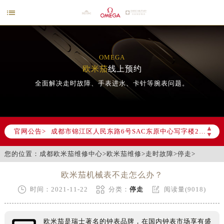

OMEGA
欧米茄
线上预约
全面解决走时故障、手表进水、卡针等腕表问题。
2026年6月欧米茄成都市售后服务网络优化升级公告
▲
官网公告>
▼
2026年6月成都市欧米茄官方售后客户服务热线：400-877-2083
您的位置：
成都欧米茄维修中心
>
欧米茄维修
>
走时故障
>
停走
>
2026年6月欧米茄售后服务中心最新网点地址：
成都市锦江区人民东路6号SAC东原中心写字楼24层2406B室（需提前预约）
欧米茄机械表不走怎么办？
四川省成都市锦江区人民东路6号SAC东原中心24层2406B室欧米茄售后服务中心（需提前预约）



时间：2021-11-22
分类：
停走
阅读量(9018)
节假日正常营业！
欧米茄是瑞士著名的钟表品牌，在国内钟表市场享有盛