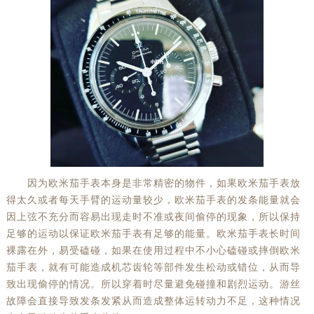
因为欧米茄手表本身是非常精密的物件，如果欧米茄手表放
得太久或者每天手臂的运动量较少，欧米茄手表的发条能量就会
因上弦不充分而容易出现走时不准或夜间偷停的现象，所以保持
足够的运动以保证欧米茄手表有足够的能量。欧米茄手表长时间
裸露在外，易受磕碰，如果在使用过程中不小心磕碰或摔倒欧米
茄手表，就有可能造成机芯齿轮等部件发生松动或错位，从而导
致出现偷停的情况。所以穿着时尽量避免碰撞和剧烈运动。游丝
故障会直接导致发条发紧从而造成整体运转动力不足，这种情况