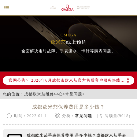

OMEGA
欧米茄
线上预约
全面解决走时故障、手表进水、卡针等腕表问题。
2026年6月欧米茄成都市售后服务网络优化升级公告
2026年6月成都市欧米茄官方售后客户服务热线：400-877-2083
▲
官网公告>
▼
2026年6月欧米茄售后服务中心最新网点地址：
成都市锦江区人民东路6号SAC东原中心写字楼24层2406B室（需提前预约）
您的位置：
成都欧米茄维修中心
>
常见问题
>
四川省成都市锦江区人民东路6号SAC东原中心24层2406B室欧米茄售后服务中心（需提前预约）
成都欧米茄保养费用是多少钱？
节假日正常营业！



时间：2022-01-11
分类：
常见问题
阅读量(9018)
成都欧米茄手表保养费用 是多少钱？成都欧米茄手表