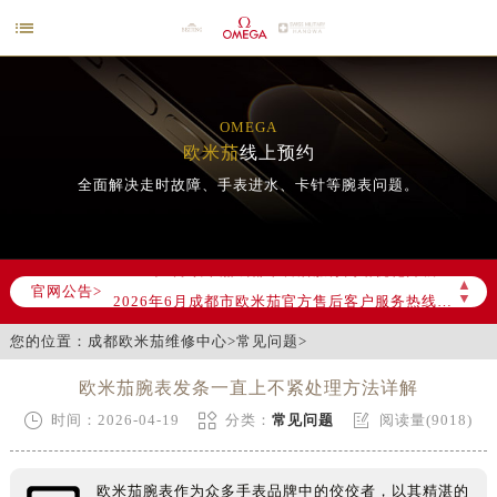

OMEGA
欧米茄
线上预约
全面解决走时故障、手表进水、卡针等腕表问题。
2026年6月欧米茄成都市售后服务网络优化升级公告
▲
官网公告>
2026年6月成都市欧米茄官方售后客户服务热线：400-877-2083
▼
2026年6月欧米茄售后服务中心最新网点地址：
您的位置：
成都欧米茄维修中心
>
常见问题
>
成都市锦江区人民东路6号SAC东原中心写字楼24层2406B室（需提前预约）
四川省成都市锦江区人民东路6号SAC东原中心24层2406B室欧米茄售后服务中心（需提前预约）
欧米茄腕表发条一直上不紧处理方法详解
节假日正常营业！



时间：2026-04-19
分类：
常见问题
阅读量(9018)
欧米茄腕表作为众多手表品牌中的佼佼者，以其精湛的