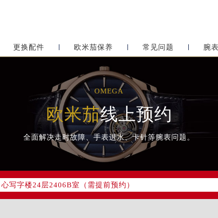
更换配件
欧米茄保养
常见问题
腕
OMEGA
欧米茄
线上预约
全面解决走时故障、手表进水、卡针等腕表问题。
网络优化升级公告
务热线：400-877-2083
网点地址：