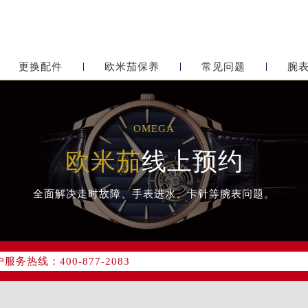
更换配件
欧米茄保养
常见问题
腕
OMEGA
欧米茄
线上预约
全面解决走时故障、手表进水、卡针等腕表问题。
网络优化升级公告
务热线：400-877-2083
网点地址：
心写字楼24层2406B室（需提前预约）
东原中心24层2406B室欧米茄售后服务中心（需提前预约）