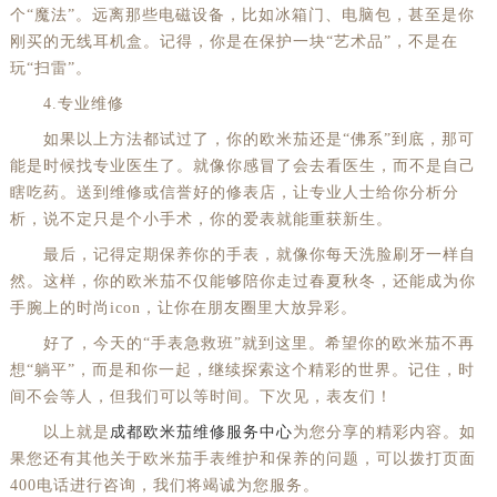
个“魔法”。远离那些电磁设备，比如冰箱门、电脑包，甚至是你
刚买的无线耳机盒。记得，你是在保护一块“艺术品”，不是在
玩“扫雷”。
4.专业维修
如果以上方法都试过了，你的欧米茄还是“佛系”到底，那可
能是时候找专业医生了。就像你感冒了会去看医生，而不是自己
瞎吃药。送到维修或信誉好的修表店，让专业人士给你分析分
析，说不定只是个小手术，你的爱表就能重获新生。
最后，记得定期保养你的手表，就像你每天洗脸刷牙一样自
然。这样，你的欧米茄不仅能够陪你走过春夏秋冬，还能成为你
手腕上的时尚icon，让你在朋友圈里大放异彩。
好了，今天的“手表急救班”就到这里。希望你的欧米茄不再
想“躺平”，而是和你一起，继续探索这个精彩的世界。记住，时
间不会等人，但我们可以等时间。下次见，表友们！
以上就是
成都欧米茄维修服务中心
为您分享的精彩内容。如
果您还有其他关于欧米茄手表维护和保养的问题，可以拨打页面
400电话进行咨询，我们将竭诚为您服务。