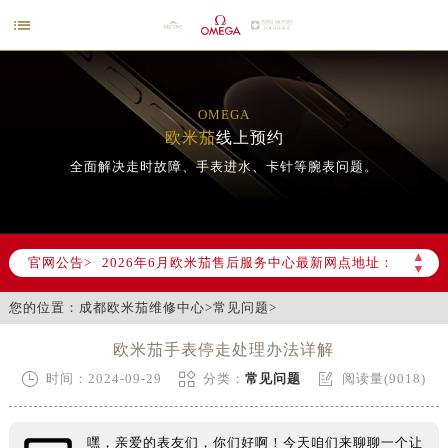

OMEGA
欧米茄
线上预约
全面解决走时故障、手表进水、卡针等腕表问题。
2026年6月欧米茄成都市售后服务网络优化升级公告
2026年6月成都市欧米茄官方售后客户服务热线：400-877-2083
▲
官网公告>
2026年6月欧米茄售后服务中心最新网点地址：
▼
成都市锦江区人民东路6号SAC东原中心写字楼24层2406B室（需提前预约）
您的位置：
成都欧米茄维修中心
>
常见问题
>
四川省成都市锦江区人民东路6号SAC东原中心24层2406B室欧米茄售后服务中心（需提前预约）
节假日正常营业！
欧米茄手表停走处理办法详解



时间：2024-09-29
分类：
常见问题
阅读量(9018)
嘿，亲爱的表友们，你们好啊！今天咱们来聊聊一个让