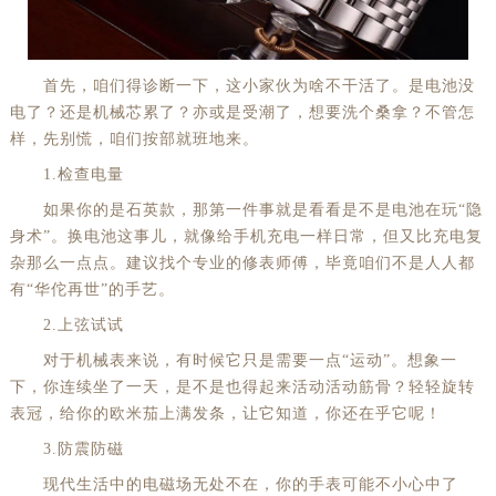
首先，咱们得诊断一下，这小家伙为啥不干活了。是电池没
电了？还是机械芯累了？亦或是受潮了，想要洗个桑拿？不管怎
样，先别慌，咱们按部就班地来。
1.检查电量
如果你的是石英款，那第一件事就是看看是不是电池在玩“隐
身术”。换电池这事儿，就像给手机充电一样日常，但又比充电复
杂那么一点点。建议找个专业的修表师傅，毕竟咱们不是人人都
有“华佗再世”的手艺。
2.上弦试试
对于机械表来说，有时候它只是需要一点“运动”。想象一
下，你连续坐了一天，是不是也得起来活动活动筋骨？轻轻旋转
表冠，给你的欧米茄上满发条，让它知道，你还在乎它呢！
3.防震防磁
现代生活中的电磁场无处不在，你的手表可能不小心中了