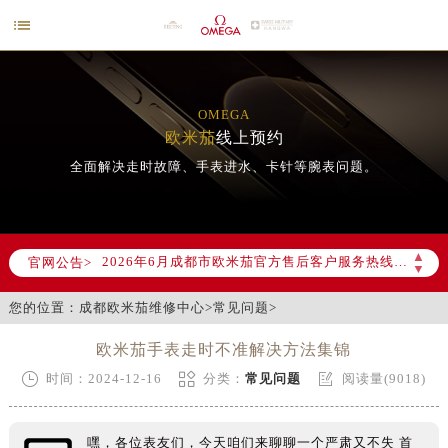

OMEGA
欧米茄
线上预约
全面解决走时故障、手表进水、卡针等腕表问题。
2026年6月欧米茄成都市售后服务网络优化升级公告
2026年6月成都市欧米茄官方售后客户服务热线：400-877-2083
▲
官网公告>
2026年6月欧米茄售后服务中心最新网点地址：
▼
成都市锦江区人民东路6号SAC东原中心写字楼24层2406B室（需提前预约）
您的位置：
成都欧米茄维修中心
>
常见问题
>
四川省成都市锦江区人民东路6号SAC东原中心24层2406B室欧米茄售后服务中心（需提前预约）
节假日正常营业！
欧米茄手表走时不准解决方法集锦



时间：2024-12-16
分类：
常见问题
阅读量(9018)
嘿，各位表友们，今天咱们来聊聊一个严肃又不失 首