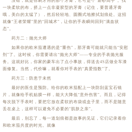
没错，就是你刷牙用的那个牙膏，它可是个“磨砂高手”。找
一块柔软的布，挤上一点非凝胶型的牙膏（记住，要普通牙膏
哦，美白的太猛了），然后轻轻地、圆圈式地擦拭划痕处。这招
就像“王者荣耀”里的“回城术”，让你的手表瞬间回到“满血状
态”。
药方二：抛光大师
如果你的欧米茄遭遇的是“重伤”，那牙膏可能就只能当“安慰
剂”了。这时候，你需要请出“抛光大师”——专业的手表抛光服
务。这就好比，你家的豪车出了点小事故，得送去4S店做全车漆
面修复。当然，代价嘛，就看你对手表的“真爱指数”了。
药方三：防患于未然
最好的医生是预防。给你的欧米茄配上一块防刮蓝宝石镜
片，就像给手机贴膜一样，能大大降低“意外伤害”。而且，记得
每次脱下手表时，要把它放在柔软的布袋或盒子里，而不是随意
丢在桌上，这样可以避免不必要的“肌肤之亲”。
最后，别忘了，每一道划痕都是故事的见证，它们记录着你
和欧米茄共度的时光。就像