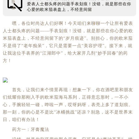
导
爱表人士都头疼的问题手表划痕！没错，就是那些在你
读
心爱的欧米茄表盘上，不经意间留
嘿，各位时尚达人们好啊！今天咱们来聊聊一个让所有爱表
人士都头疼的问题——手表划痕！没错，就是那些在你心爱的欧
米茄表盘上，不经意间留下的“岁月痕迹”。别担心，你的欧米茄
不是得了“老年痴呆”，它只是需要一点“美容护理”。接下来，就
让我这位手表界的“江湖郎中”，给大家开几剂“妙手回春”的药
方！
首先，让我们来个情景再现：想象一下，你在酒吧里和朋友
们炫耀你那刚入手的欧米茄海马系列，正得意忘形时，一不小
心，手腕轻轻一碰，哗啦一声，哎呀妈呀，表壳上多了道划痕。
那一刻，你的心是不是比“冰桶挑战”还凉？别急，这不是世界末
日，咱们有办法！
药方一：牙膏魔法