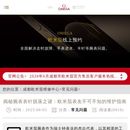

OMEGA
欧米茄
线上预约
全面解决走时故障、手表进水、卡针等腕表问题。
2026年6月欧米茄成都市售后服务网络优化升级公告
2026年6月成都市欧米茄官方售后客户服务热线：400-877-2083
▲
官网公告>
▼
2026年6月欧米茄售后服务中心最新网点地址：
成都市锦江区人民东路6号SAC东原中心写字楼24层2406B室（需提前预约）
您的位置：
成都欧米茄维修中心
>
常见问题
>
四川省成都市锦江区人民东路6号SAC东原中心24层2406B室欧米茄售后服务中心（需提前预约）
揭秘腕表表针脱落之谜：欧米茄表友不可不知的维护指南
节假日正常营业！



时间：2025-08-03
分类：
常见问题
阅读量(9018)
欧米茄腕表作为瑞士钟表业的杰出代表，以其精湛的工