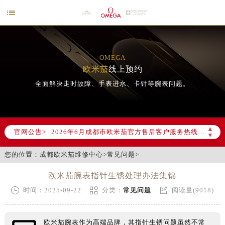

OMEGA
欧米茄
线上预约
全面解决走时故障、手表进水、卡针等腕表问题。
2026年6月欧米茄成都市售后服务网络优化升级公告
2026年6月成都市欧米茄官方售后客户服务热线：400-877-2083
▲
官网公告>
▼
2026年6月欧米茄售后服务中心最新网点地址：
成都市锦江区人民东路6号SAC东原中心写字楼24层2406B室（需提前预约）
您的位置：
成都欧米茄维修中心
>
常见问题
>
四川省成都市锦江区人民东路6号SAC东原中心24层2406B室欧米茄售后服务中心（需提前预约）
欧米茄腕表指针生锈处理办法集锦
节假日正常营业！



时间：2025-09-22
分类：
常见问题
阅读量(9018)
欧米茄腕表作为高端品牌，其指针生锈问题虽然不常