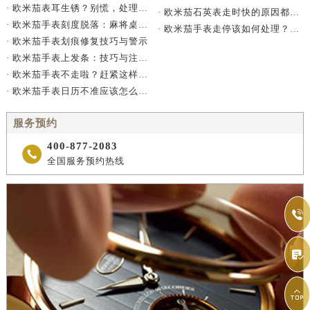
· 欧米茄表耳生锈？别慌，处理有妙招
· 欧米茄石英表走时快的原因都有哪些？
· 欧米茄手表刻度脱落：麻将桌上的密室逃脱术
· 欧米茄手表走停该如何处理？（如何解决欧米茄手表走停问题）
· 欧米茄手表划痕修复技巧与警示
· 欧米茄手表上发条：技巧与注意事项
· 欧米茄手表不走啦？赶紧这样做！
· 欧米茄手表日历不准应该怎么办？
服务预约
400-877-2083

全国服务预约热线


