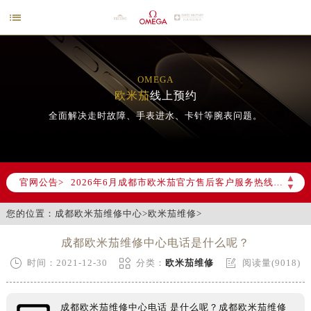

OMEGA
欧米茄
线上预约
全面解决走时故障、手表进水、卡针等腕表问题。
2026年6月欧米茄成都市售后服务网络优化升级公告
2026年6月成都市欧米茄官方售后客户服务热线：400-877-2083
▲
官网公告>
▼
2026年6月欧米茄售后服务中心最新网点地址：
成都市锦江区人民东路6号SAC东原中心写字楼24层2406B室（需提前预约）
您的位置：
成都欧米茄维修中心
>
欧米茄维修
>
四川省成都市锦江区人民东路6号SAC东原中心24层2406B室欧米茄售后服务中心（需提前预约）
成都欧米茄维修中心电话是什么呢？
节假日正常营业！



时间：2021-12-30
分类：
欧米茄维修
阅读量(9018)
成都欧米茄维修中心电话 是什么呢？成都欧米茄维修