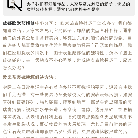
导
办？我们都知道饰品，大家常常见到它的影子，饰品的
读
类型各种各样，通常他们的外表全是非
成都欧米茄维修
中心
分享：“欧米茄表镜摔坏了怎么办？”我们都
知道饰品，大家常常见到它的影子，饰品的类型各种各样，通常
他们的外表全是非常精美的，终究这关系到咱们的品牌形象。目
前许多人都喜爱将精美优雅的手表做为提高自己形象的饰品。我
们在应用腕表的情况下，由于表配戴部位的独特性，免不了遇上
磕磕碰碰，某一天腕表不小心坠落，造成腕表表镜损坏了，应该
怎么办呢？
欧米茄表镜摔坏解决方法
：
实际上在日常生活中存有着许多的不可抗拒的要素，通常会使我
们手足无措，有一些要素乃至会致使人们的腕表表镜污损，如腕
表碰到磕磕碰碰，强烈碰撞，摔落到地等，都是会造成腕表的玻
璃窗污损，视残损水平来讲，有刮伤、缝隙、边缘崩碎、彻底损
坏等状况。从表镜的材料上看，旧式腕表那类塑料夹层玻璃并不
会发生爆裂状况，而矿物质的表夹层玻璃，尤其是目前时兴的蓝
色宝石表夹层玻璃却很容易发生爆裂。夹层玻璃比较严重的污