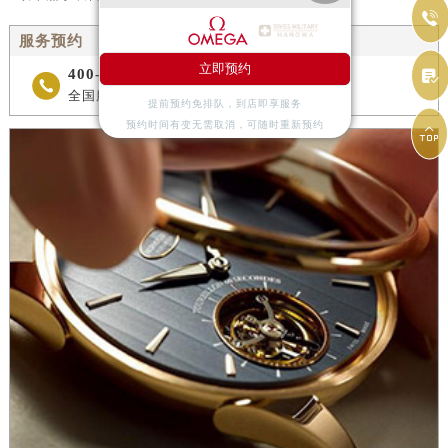

服务预约
立即预约

400-877-2083

全国服务预约热线
提前预约免排队，到店即享服务
预约时间有变无需取消，可随时重新预约
