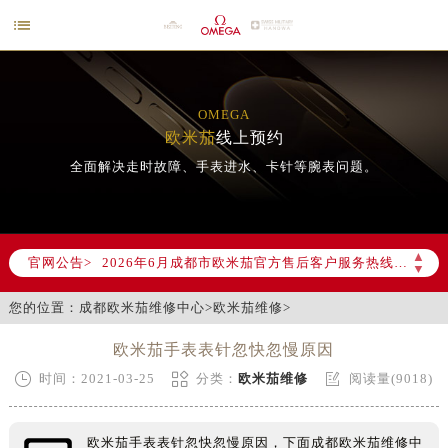

OMEGA
欧米茄
线上预约
全面解决走时故障、手表进水、卡针等腕表问题。
2026年6月欧米茄成都市售后服务网络优化升级公告
2026年6月成都市欧米茄官方售后客户服务热线：400-877-2083
▲
官网公告>
2026年6月欧米茄售后服务中心最新网点地址：
▼
成都市锦江区人民东路6号SAC东原中心写字楼24层2406B室（需提前预约）
您的位置：
成都欧米茄维修中心
>
欧米茄维修
>
四川省成都市锦江区人民东路6号SAC东原中心24层2406B室欧米茄售后服务中心（需提前预约）
欧米茄手表表针忽快忽慢原因
节假日正常营业！



时间：2021-03-25
分类：
欧米茄维修
阅读量(9018)
欧米茄手表表针忽快忽慢原因，下面成都欧米茄维修中