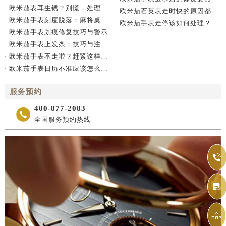
· 欧米茄表耳生锈？别慌，处理有妙招
· 欧米茄石英表走时快的原因都有哪些？
· 欧米茄手表刻度脱落：麻将桌上的密室逃脱术
· 欧米茄手表走停该如何处理？（如何解决欧米茄手表走停问题）
· 欧米茄手表划痕修复技巧与警示
· 欧米茄手表上发条：技巧与注意事项
· 欧米茄手表不走啦？赶紧这样做！
· 欧米茄手表日历不准应该怎么办？
服务预约
400-877-2083

全国服务预约热线


