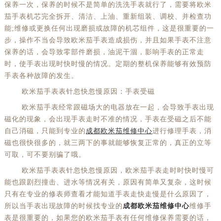
保养一次，保养的时候不是简单的洗洗手表就行了，需要将欧米
茄手表机芯完全拆开、清洁、上油、重新组装、调校、并检查功
能;维修或更换任何出现磨损或故障的机芯组件，这是很重要的一
步，操作不当会导致欧米茄手表造成损伤，并且如果手表不注意
保养的话，会导致零部件磨损，油泥干涸，影响手表的正常走
时，使手表出现时快时慢的情况。定期的整机保养能够有效预防
手表各种故障的发生。
欧米茄手表表针忽快忽慢原因：手表受磁
欧米茄手表经常跟磁场大的电器放在一起，会导致手表出现
磁化的现象，会出现手表走时不准的情况，手表在受磁之后不能
自己消磁，只能到专业的
成都欧米茄维修中心
进行修理手表，消
磁也很快很多的，就三两下的事就能够恢复正常的，真正的立等
可取，可不要别骗了哦。
欧米茄手表表针忽快忽慢原因，欧米茄手表走时时快时慢可
能也跟剧烈撞击、进水等情况有关，原因有简单又复杂，这时候
只有在专业的修表师查看才能知道手表走快走慢是什么原因了，
所以当手表出现故障的时候找专业的
成都欧米茄维修中心
维修手
表是很重要的，如果您的欧米茄手表有任何维修保养需要的话，