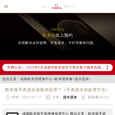

OMEGA
欧米茄
线上预约
全面解决走时故障、手表进水、卡针等腕表问题。
2026年6月欧米茄成都市售后服务网络优化升级公告
2026年6月成都市欧米茄官方售后客户服务热线：400-877-2083
▲
官网公告>
▼
2026年6月欧米茄售后服务中心最新网点地址：
成都市锦江区人民东路6号SAC东原中心写字楼24层2406B室（需提前预约）
您的位置：
成都欧米茄维修中心
>
欧米茄维修
>
进水进灰
>
四川省成都市锦江区人民东路6号SAC东原中心24层2406B室欧米茄售后服务中心（需提前预约）
欧米茄手表进水该如何处理？（手表进水的处理方法）
节假日正常营业！



时间：2023-07-27
分类：
进水进灰
阅读量(9018)
成都欧米茄手表维修保养中心 网点分享：欧米茄手表